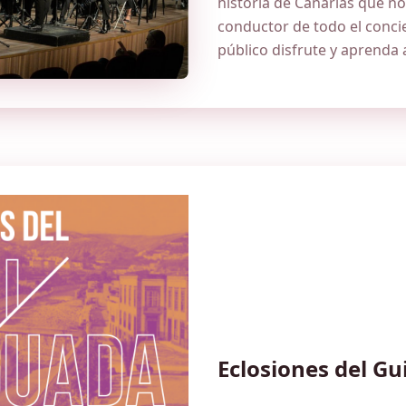
historia de Canarias que no
conductor de todo el concie
público disfrute y aprenda
Eclosiones del Gu