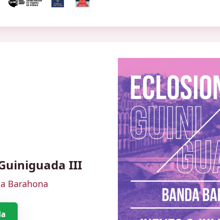
 Guiniguada III
da Barahona
da