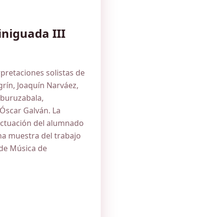
iniguada III
erpretaciones solistas de
rín, Joaquín Narváez,
buruzabala,
Óscar Galván. La
actuación del alumnado
a muestra del trabajo
 de Música de