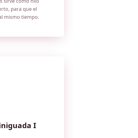
s sirve como hilo
rto, para que el
 al mismo tiempo.
iniguada I