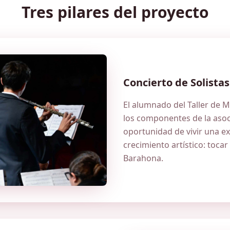
Tres pilares del proyecto
Concierto de Solistas
El alumnado del Taller de 
los componentes de la asoc
oportunidad de vivir una ex
crecimiento artístico: tocar
Barahona.