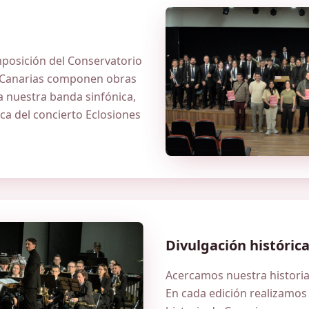
posición del Conservatorio
 Canarias componen obras
 nuestra banda sinfónica,
ca del concierto Eclosiones
Divulgación históric
Acercamos nuestra historia 
En cada edición realizamos